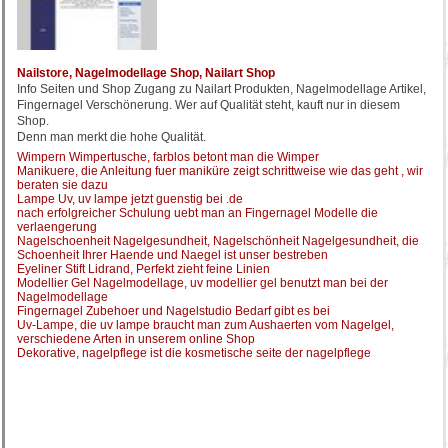
Nailstore, Nagelmodellage Shop, Nailart Shop
Info Seiten und Shop Zugang zu Nailart Produkten, Nagelmodellage Artikel,
Fingernagel Verschönerung. Wer auf Qualität steht, kauft nur in diesem
Shop.
Denn man merkt die hohe Qualität.
Wimpern Wimpertusche, farblos betont man die Wimper
Manikuere, die Anleitung fuer maniküre zeigt schrittweise wie das geht , wir
beraten sie dazu
Lampe Uv, uv lampe jetzt guenstig bei .de
nach erfolgreicher Schulung uebt man an Fingernagel Modelle die
verlaengerung
Nagelschoenheit Nagelgesundheit, Nagelschönheit Nagelgesundheit, die
Schoenheit Ihrer Haende und Naegel ist unser bestreben
Eyeliner Stift Lidrand, Perfekt zieht feine Linien
Modellier Gel Nagelmodellage, uv modellier gel benutzt man bei der
Nagelmodellage
Fingernagel Zubehoer und Nagelstudio Bedarf gibt es bei
Uv-Lampe, die uv lampe braucht man zum Aushaerten vom Nagelgel,
verschiedene Arten in unserem online Shop
Dekorative, nagelpflege ist die kosmetische seite der nagelpflege