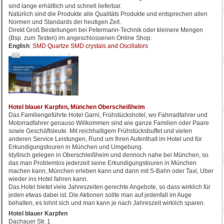
sind lange erhältlich und schnell lieferbar.
Natürlich sind die Produkte alle Qualitäts Produkte und entsprechen allen
Normen und Standards der heutigen Zeit.
Direkt Groß Bestellungen bei Petermann-Technik oder kleinere Mengen
(Bsp. zum Testen) im angeschlossenen Online Shop.
English
:
SMD Quartze SMD crystals and Oscillators
Hotel blauer Karpfen, München Oberscheißheim
Das Familiengeführte Hotel Garni, Frühstückshotel, wo Fahrradfahrer und
Motorradfahrer genauso Willkommen sind wie ganze Familien oder Paare
sowie Geschäftsleute. Mit reichhaltigem Frühstücksbuffet und vielen
anderen Service Leistungen, Rund um Ihren Aufenthalt im Hotel und für
Erkundigungstouren in München und Umgebung.
Idyllisch gelegen in Oberschleißheim und dennoch nahe bei München, so
das man Problemlos jederzeit seine Erkundigungstouren in München
machen kann, München erleben kann und dann mit S-Bahn oder Taxi, Uber
wieder ins Hotel fahren kann.
Das Hotel bietet viele Jahreszeiten gerechte Angebote, so dass wirklich für
jeden etwas dabei ist. Die Aktionen sollte man auf jedenfall im Auge
behalten, es lohnt sich und man kann je nach Jahreszeit wirklich sparen.
Hotel blauer Karpfen
Dachauer Str. 1