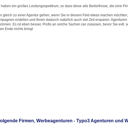
haben ein großes Leistungsspektrum, so dass diese alle Bedürfnisse, die eine Fi
er gleich zu einer Agentur gehen, wenn Sie in diesem Feld etwas machen möchten, 
agnen erstellen und Ihnen dadurch natürlich auch viel Zeit ersparen. Agenturen 
können. Es ist eben besser, Profis an solche Sachen ran zulassen, bevor Sie evtl. s
m Ende nichts bringt.
folgende Firmen, Werbeagenturen - Typo3 Agenturen und 