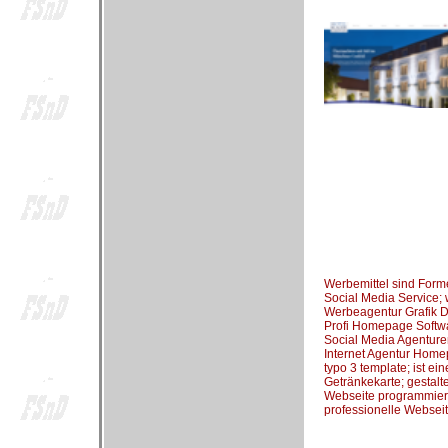
Werbemittel sind Form
Social Media Service; w
Werbeagentur Grafik De
Profi Homepage Softwar
Social Media Agenturen
Internet Agentur Home
typo 3 template; ist ei
Getränkekarte; gestal
Webseite programmieren;
professionelle Webseit