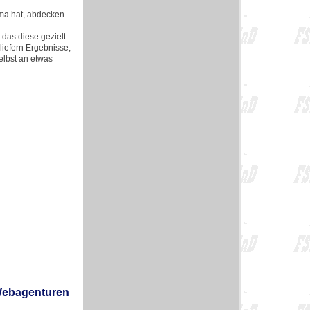
rma hat, abdecken
das diese gezielt
liefern Ergebnisse,
elbst an etwas
Webagenturen