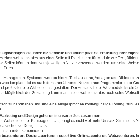
signvorlagen, die Ihnen die schnelle und unkomplizierte Erstellung Ihrer eige
estehen web templates aus einer Seite mit Platzhaltern für Module wie Text, Bilder 
ese Seiten können dann vom jeweiligen Nutzer verwendet werden, um seine Websei
u füllen.
 Management Systemen werden hierzu Textbausteine, Vorlagen und Bildersets zu
n web templates ist es auch dem unerfahrenen Nutzer ohne Programmier- oder Gra
und professionelle Webseiten zu gestalten. Der Austausch der Webmodule ist einfa
der Möglichkeit der Gestaltung kann man mittels web templates auch seine Webseit
nfach zu handhaben und sind eine ausgesprochen kostengünstige Lösung, zur Ges
s.
 Marketing und Design gehören in unserer Zeit zusammen
.
r Webseite, einer Kampagne nicht, bringt es nicht viel mehr Umsatz. Stimmt das M
t das schönste Design nichts.
miteinander kombinieren.
rbeagenturen, Designagenturen respektive Onlineagenturen, Webagenturen, I