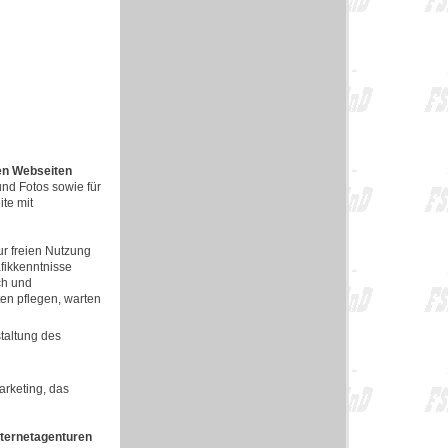
nen Webseiten
und Fotos sowie für
te mit
r freien Nutzung
fikkenntnisse
ch und
en pflegen, warten
taltung des
arketing, das
nternetagenturen