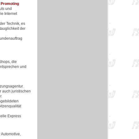
 Promoting
uts und
e Internet
er Technik, es
auglichkeit der
Kundenauftrag
Shops, die
 entsprechen und
etzungsagentur.
 auch juristischen
r.
sgebildeten
tzenqualität
nelle Express
 Automotive,