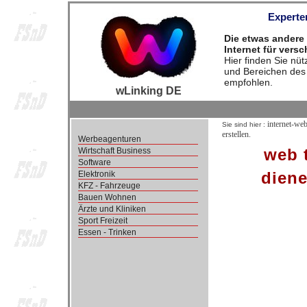
Experte
Die etwas andere 
Internet für vers
Hier finden Sie nü
und Bereichen des 
empfohlen.
wLinking DE
internet-we
Sie sind hier :
erstellen.
Werbeagenturen
web 
Wirtschaft Business
Software
diene
Elektronik
KFZ - Fahrzeuge
Bauen Wohnen
Ärzte und Kliniken
Sport Freizeit
Essen - Trinken