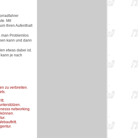
orradfahrer
te. Mit
um Ihren Aufenthalt
s man Problemlos
eben kann und dann
den etwas dabei ist.
n kann je nach
n zu verbreiten.
ets.
tt.
nterstützen.
inesss networking.
n können.
tur.
ebauftritt.
gentur.