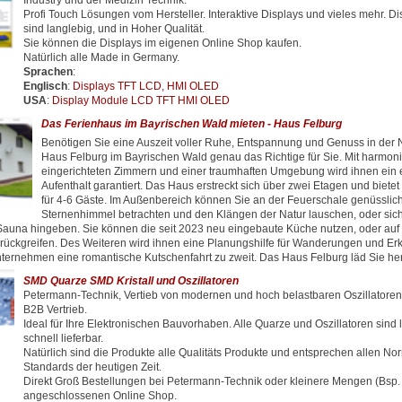
Industry und der Medizin Technik.
Profi Touch Lösungen vom Hersteller. Interaktive Displays und vieles mehr. D
sind langlebig, und in Hoher Qualität.
Sie können die Displays im eigenen Online Shop kaufen.
Natürlich alle Made in Germany.
Sprachen
:
Englisch
:
Displays TFT LCD, HMI OLED
USA
:
Display Module LCD TFT HMI OLED
Das Ferienhaus im Bayrischen Wald mieten - Haus Felburg
Benötigen Sie eine Auszeit voller Ruhe, Entspannung und Genuss in der 
Haus Felburg im Bayrischen Wald genau das Richtige für Sie. Mit harmon
eingerichteten Zimmern und einer traumhaften Umgebung wird ihnen ein
Aufenthalt garantiert. Das Haus erstreckt sich über zwei Etagen und biete
für 4-6 Gäste. Im Außenbereich können Sie an der Feuerschale genüsslic
Sternenhimmel betrachten und den Klängen der Natur lauschen, oder sic
una hingeben. Sie können die seit 2023 neu eingebaute Küche nutzen, oder auf
rückgreifen. Des Weiteren wird ihnen eine Planungshilfe für Wanderungen und E
ternehmen eine romantische Kutschenfahrt zu zweit. Das Haus Felburg läd Sie herz
SMD Quarze SMD Kristall und Oszillatoren
Petermann-Technik, Vertieb von modernen und hoch belastbaren Oszillator
B2B Vertrieb.
Ideal für Ihre Elektronischen Bauvorhaben. Alle Quarze und Oszillatoren sind 
schnell lieferbar.
Natürlich sind die Produkte alle Qualitäts Produkte und entsprechen allen N
Standards der heutigen Zeit.
Direkt Groß Bestellungen bei Petermann-Technik oder kleinere Mengen (Bsp.
angeschlossenen Online Shop.