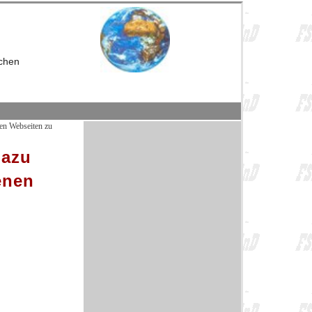
nchen
nen Webseiten zu
dazu
enen