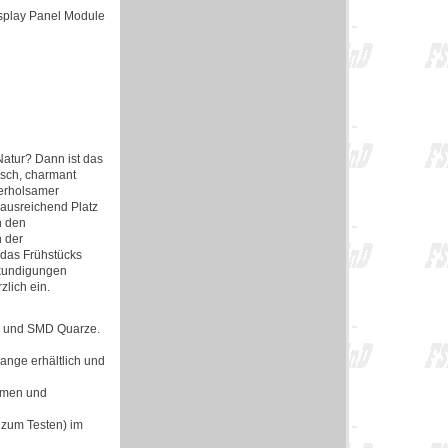
isplay Panel Module
Natur? Dann ist das
isch, charmant
 erholsamer
t ausreichend Platz
h den
h der
 das Frühstücks
rkundigungen
lich ein.
en und SMD Quarze.
lange erhältlich und
ormen und
 zum Testen) im