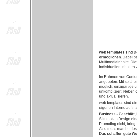
web templates sind De
ermöglichen
. Dabei b
Multimediainhalte. Di
individuellen Inhalten z
Im Rahmen von Content
angeboten. Mit solche
möglich, einzigartige 
unkompliziert. Neben 
und aktualisieren.
web templates sind ei
eigenen Internetauftritt
Business - Geschäft,
Stimmt das Design eine
Promoting nicht, bring
Also muss man beides 
Das schaffen gute We