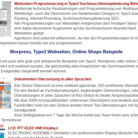
Webseiten Programmierung in Typo3 Suchmaschinenoptimierung Web
Modernste technische Realisierungen und Programmierung von Weblayo
Webdesign, auch die Übernahme von bestehenden Designs in Typo3 sowi
Ranking, Internet Promoting, Suchmaschinenoptimierung SEO.
Alle Programmierungen von Webseiten entsprechen dem heutigen Stand d
wird dabei besonderer Augenmerk auf die Suchmaschinen freundlichkeit, t
Webseiten gelegt.
Agenturen sind jederzeit willkommen, da hier die Programmierungen im 
Agenturen lassen bereits bei uns programmieren.
Worpress, Typo3 Webseiten, Online Shops Beispiele
 ein paar sehr gute und erfolgreiche Beispiele von Typo3, Wordpress oder online 
iert und realisiert wurden, die gleichzeitig allen Ansprüchen der Suchmaschinen
n Endgeräten dargestellt werden können.
Dokumenten Übersetzung in allen Sprachen
Kitz Global Österreich ist eine weltweit agierende, ISO-zertifizierte Übers
Für den Bedarf an Fachübersetzungen, beglaubigten Übersetzungen, oder
Übersetzungen in allen Sprachen ist Kitz Global ihr bester Ansprechpartne
Mit über 3000 hochqualifizierten, erfahrenen Übersetzern und bestens au
Fachkräften rund um den Globus werden ihnen Top-Übersetzungen mit Spi
bereitgestellt.
Eine Verfügbarkeit von 7 Tage die Woche bietet das Team ihnen eine sch
r Termintreue.
LCD TFT OLED HMI Displays
ELECTRONIC ASSEMBLY, Hersteller von professionellen Display Modulen für