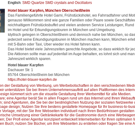
English
:
SMD Quartze SMD crystals and Oscillators
Hotel blauer Karpfen, München Oberscheißheim
Das Familiengeführte Hotel Garni, Frühstückshotel, wo Fahrradfahrer und Mot
genauso Willkommen sind wie ganze Familien oder Paare sowie Geschäftsleu
reichhaltigem Frühstücksbuffet und vielen anderen Service Leistungen, Rund 
im Hotel und für Erkundigungstouren in München und Umgebung.
Idyllisch gelegen in Oberschleißheim und dennoch nahe bei München, so da
jederzeit seine Erkundigungstouren in München machen kann, München erl
mit S-Bahn oder Taxi, Uber wieder ins Hotel fahren kann.
Das Hotel bietet viele Jahreszeiten gerechte Angebote, so dass wirklich für je
Die Aktionen sollte man auf jedenfall im Auge behalten, es lohnt sich und ma
Jahreszeit wirklich sparen.
Hotel blauer Karpfen
Dachauer Str. 1
85764 Oberschleißheim bei München
https://hotel-blauer-karpfen.de
en der Gestaltung von Werbung, um Werbebotschaften in den verschiedenen Medie
ir unterstützen Sie bei Ihrem Unternehmensauftritt auf allen Plattformen des Intern
sign kümmert sich um die visuelle Gestaltung Ihrer Werbemittel für alle Medien.
e; eine Agentur berät Sie in allen Fragen rund um das Internet und Ihren Webauftri
; sind Agenturen, die Sie bei der bestmöglichen Nutzung der sozialen Netzwerke u
page design; Nutzen Sie Ihre bestens gestaltete Homepage für Ihr business-to-bus
ne Vorlage, mit der Sie Ihre Webseiten individuell nach Ihren Bedürfnissen gestalte
terische Umsetzung einer Getränkekarte für die Gastronomie durch eine Werbeagen
 Der Profi einer Agentur konzipiert entwickelt Internetseiten für Ihren optimalen W
en Buch; nutzen Sie Bücher, um Ihre Webseiten zu erstellen oder fragen Sie eine A