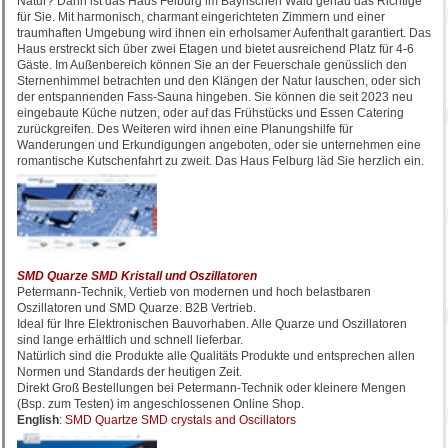
Natur? Dann ist das Haus Felburg im Bayrischen Wald genau das Richtige
für Sie. Mit harmonisch, charmant eingerichteten Zimmern und einer
traumhaften Umgebung wird ihnen ein erholsamer Aufenthalt garantiert. Das
Haus erstreckt sich über zwei Etagen und bietet ausreichend Platz für 4-6
Gäste. Im Außenbereich können Sie an der Feuerschale genüsslich den
Sternenhimmel betrachten und den Klängen der Natur lauschen, oder sich
der entspannenden Fass-Sauna hingeben. Sie können die seit 2023 neu
eingebaute Küche nutzen, oder auf das Frühstücks und Essen Catering
zurückgreifen. Des Weiteren wird ihnen eine Planungshilfe für
Wanderungen und Erkundigungen angeboten, oder sie unternehmen eine
romantische Kutschenfahrt zu zweit. Das Haus Felburg läd Sie herzlich ein.
SMD Quarze SMD Kristall und Oszillatoren
Petermann-Technik, Vertieb von modernen und hoch belastbaren
Oszillatoren und SMD Quarze. B2B Vertrieb.
Ideal für Ihre Elektronischen Bauvorhaben. Alle Quarze und Oszillatoren
sind lange erhältlich und schnell lieferbar.
Natürlich sind die Produkte alle Qualitäts Produkte und entsprechen allen
Normen und Standards der heutigen Zeit.
Direkt Groß Bestellungen bei Petermann-Technik oder kleinere Mengen
(Bsp. zum Testen) im angeschlossenen Online Shop.
English
:
SMD Quartze SMD crystals and Oscillators