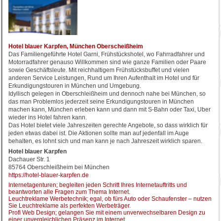
Hotel blauer Karpfen, München Oberscheißheim
Das Familiengeführte Hotel Garni, Frühstückshotel, wo Fahrradfahrer und
Motorradfahrer genauso Willkommen sind wie ganze Familien oder Paare
sowie Geschäftsleute. Mit reichhaltigem Frühstücksbuffet und vielen
anderen Service Leistungen, Rund um Ihren Aufenthalt im Hotel und für
Erkundigungstouren in München und Umgebung.
Idyllisch gelegen in Oberschleißheim und dennoch nahe bei München, so
das man Problemlos jederzeit seine Erkundigungstouren in München
machen kann, München erleben kann und dann mit S-Bahn oder Taxi, Uber
wieder ins Hotel fahren kann.
Das Hotel bietet viele Jahreszeiten gerechte Angebote, so dass wirklich für
jeden etwas dabei ist. Die Aktionen sollte man auf jedenfall im Auge
behalten, es lohnt sich und man kann je nach Jahreszeit wirklich sparen.
Hotel blauer Karpfen
Dachauer Str. 1
85764 Oberschleißheim bei München
https://hotel-blauer-karpfen.de
Internetagenturen; begleiten jeden Schritt Ihres Internetauftritts und
beantworten alle Fragen zum Thema Internet.
Leuchtreklame Werbetechnik; egal, ob fürs Auto oder Schaufenster – nutzen
Sie Leuchtreklame als perfekten Werbeträger.
Profi Web Design; gelangen Sie mit einem unverwechselbaren Design zu
einer unvergleichlichen Präsenz im Internet.