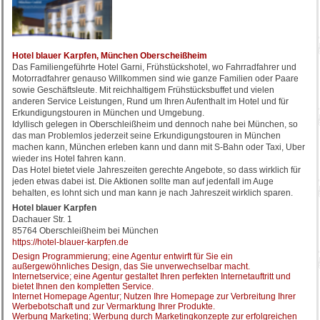
Hotel blauer Karpfen, München Oberscheißheim
Das Familiengeführte Hotel Garni, Frühstückshotel, wo Fahrradfahrer und
Motorradfahrer genauso Willkommen sind wie ganze Familien oder Paare
sowie Geschäftsleute. Mit reichhaltigem Frühstücksbuffet und vielen
anderen Service Leistungen, Rund um Ihren Aufenthalt im Hotel und für
Erkundigungstouren in München und Umgebung.
Idyllisch gelegen in Oberschleißheim und dennoch nahe bei München, so
das man Problemlos jederzeit seine Erkundigungstouren in München
machen kann, München erleben kann und dann mit S-Bahn oder Taxi, Uber
wieder ins Hotel fahren kann.
Das Hotel bietet viele Jahreszeiten gerechte Angebote, so dass wirklich für
jeden etwas dabei ist. Die Aktionen sollte man auf jedenfall im Auge
behalten, es lohnt sich und man kann je nach Jahreszeit wirklich sparen.
Hotel blauer Karpfen
Dachauer Str. 1
85764 Oberschleißheim bei München
https://hotel-blauer-karpfen.de
Design Programmierung; eine Agentur entwirft für Sie ein
außergewöhnliches Design, das Sie unverwechselbar macht.
Internetservice; eine Agentur gestaltet Ihren perfekten Internetauftritt und
bietet Ihnen den kompletten Service.
Internet Homepage Agentur; Nutzen Ihre Homepage zur Verbreitung Ihrer
Werbebotschaft und zur Vermarktung Ihrer Produkte.
Werbung Marketing; Werbung durch Marketingkonzepte zur erfolgreichen