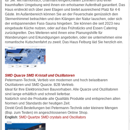
für Sie. Mit harmonisch, charmant eingerichteten Zimmern und einer
traumhaften Umgebung wird ihnen ein erholsamer Aufenthalt garantiert. Das
Haus erstreckt sich über zwei Etagen und bietet ausreichend Platz für 4-6
Gäste. Im Außenbereich können Sie an der Feuerschale genüsslich den
Sternenhimmel betrachten und den Klängen der Natur lauschen, oder sich
der entspannenden Fass-Sauna hingeben. Sie können die seit 2023 neu
eingebaute Küche nutzen, oder auf das Frühstücks und Essen Catering
zurückgreifen. Des Weiteren wird ihnen eine Planungshilfe für
Wanderungen und Erkundigungen angeboten, oder sie unternehmen eine
romantische Kutschenfahrt zu zweit. Das Haus Felburg läd Sie herzlich ein.
SMD Quarze SMD Kristall und Oszillatoren
Petermann-Technik, Vertieb von modernen und hoch belastbaren
Oszillatoren und SMD Quarze. B2B Vertrieb.
Ideal für Ihre Elektronischen Bauvorhaben. Alle Quarze und Oszillatoren
sind lange erhältlich und schnell lieferbar.
Natürlich sind die Produkte alle Qualitäts Produkte und entsprechen allen
Normen und Standards der heutigen Zeit.
Direkt Groß Bestellungen bei Petermann-Technik oder kleinere Mengen
(Bsp. zum Testen) im angeschlossenen Online Shop.
English
:
SMD Quartze SMD crystals and Oscillators