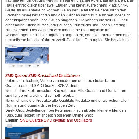
traumhaften Umgebung wird ihnen ein erholsamer Aufenthalt garantiert. Das
Haus erstreckt sich über zwei Etagen und bietet ausreichend Platz für 4-6
Gäste. Im Außenbereich können Sie an der Feuerschale genüsslich den
Sternenhimmel betrachten und den Klängen der Natur lauschen, oder sich
der entspannenden Fass-Sauna hingeben. Sie können die seit 2023 neu
eingebaute Küche nutzen, oder auf das Frühstücks und Essen Catering
zurückgreifen. Des Weiteren wird ihnen eine Planungshilfe für
Wanderungen und Erkundigungen angeboten, oder sie unternehmen eine
romantische Kutschenfahrt zu zweit. Das Haus Felburg läd Sie herzlich ein.
SMD Quarze SMD Kristall und Oszillatoren
Petermann-Technik, Vertieb von modernen und hoch belastbaren
Oszillatoren und SMD Quarze. B2B Vertrieb.
Ideal für Ihre Elektronischen Bauvorhaben. Alle Quarze und Oszillatoren
sind lange erhältlich und schnell lieferbar.
Natürlich sind die Produkte alle Qualitäts Produkte und entsprechen allen
Normen und Standards der heutigen Zeit.
Direkt Groß Bestellungen bei Petermann-Technik oder kleinere Mengen
(Bsp. zum Testen) im angeschlossenen Online Shop.
English
:
SMD Quartze SMD crystals and Oscillators