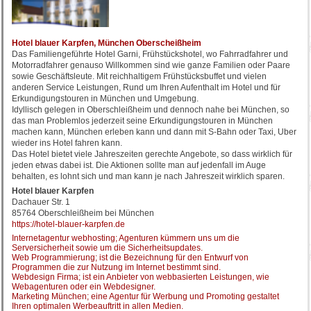
Hotel blauer Karpfen, München Oberscheißheim
Das Familiengeführte Hotel Garni, Frühstückshotel, wo Fahrradfahrer und
Motorradfahrer genauso Willkommen sind wie ganze Familien oder Paare
sowie Geschäftsleute. Mit reichhaltigem Frühstücksbuffet und vielen
anderen Service Leistungen, Rund um Ihren Aufenthalt im Hotel und für
Erkundigungstouren in München und Umgebung.
Idyllisch gelegen in Oberschleißheim und dennoch nahe bei München, so
das man Problemlos jederzeit seine Erkundigungstouren in München
machen kann, München erleben kann und dann mit S-Bahn oder Taxi, Uber
wieder ins Hotel fahren kann.
Das Hotel bietet viele Jahreszeiten gerechte Angebote, so dass wirklich für
jeden etwas dabei ist. Die Aktionen sollte man auf jedenfall im Auge
behalten, es lohnt sich und man kann je nach Jahreszeit wirklich sparen.
Hotel blauer Karpfen
Dachauer Str. 1
85764 Oberschleißheim bei München
https://hotel-blauer-karpfen.de
Internetagentur webhosting; Agenturen kümmern uns um die
Serversicherheit sowie um die Sicherheitsupdates.
Web Programmierung; ist die Bezeichnung für den Entwurf von
Programmen die zur Nutzung im Internet bestimmt sind.
Webdesign Firma; ist ein Anbieter von webbasierten Leistungen, wie
Webagenturen oder ein Webdesigner.
Marketing München; eine Agentur für Werbung und Promoting gestaltet
Ihren optimalen Werbeauftritt in allen Medien.