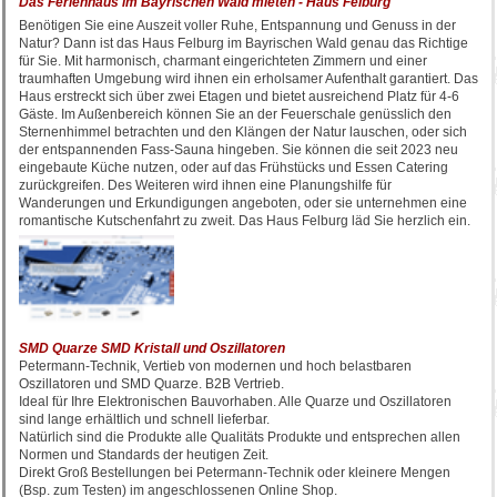
Das Ferienhaus im Bayrischen Wald mieten - Haus Felburg
Benötigen Sie eine Auszeit voller Ruhe, Entspannung und Genuss in der
Natur? Dann ist das Haus Felburg im Bayrischen Wald genau das Richtige
für Sie. Mit harmonisch, charmant eingerichteten Zimmern und einer
traumhaften Umgebung wird ihnen ein erholsamer Aufenthalt garantiert. Das
Haus erstreckt sich über zwei Etagen und bietet ausreichend Platz für 4-6
Gäste. Im Außenbereich können Sie an der Feuerschale genüsslich den
Sternenhimmel betrachten und den Klängen der Natur lauschen, oder sich
der entspannenden Fass-Sauna hingeben. Sie können die seit 2023 neu
eingebaute Küche nutzen, oder auf das Frühstücks und Essen Catering
zurückgreifen. Des Weiteren wird ihnen eine Planungshilfe für
Wanderungen und Erkundigungen angeboten, oder sie unternehmen eine
romantische Kutschenfahrt zu zweit. Das Haus Felburg läd Sie herzlich ein.
SMD Quarze SMD Kristall und Oszillatoren
Petermann-Technik, Vertieb von modernen und hoch belastbaren
Oszillatoren und SMD Quarze. B2B Vertrieb.
Ideal für Ihre Elektronischen Bauvorhaben. Alle Quarze und Oszillatoren
sind lange erhältlich und schnell lieferbar.
Natürlich sind die Produkte alle Qualitäts Produkte und entsprechen allen
Normen und Standards der heutigen Zeit.
Direkt Groß Bestellungen bei Petermann-Technik oder kleinere Mengen
(Bsp. zum Testen) im angeschlossenen Online Shop.