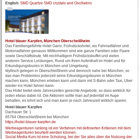
English
:
SMD Quartze SMD crystals and Oscillators
Hotel blauer Karpfen, München Oberscheißheim
Das Familiengeführte Hotel Garni, Frühstückshotel, wo Fahrradfahrer und
Motorradfahrer genauso Willkommen sind wie ganze Familien oder Paare
sowie Geschäftsleute. Mit reichhaltigem Frühstücksbuffet und vielen
anderen Service Leistungen, Rund um Ihren Aufenthalt im Hotel und für
Erkundigungstouren in München und Umgebung.
Idyllisch gelegen in Oberschleißheim und dennoch nahe bei München, so
das man Problemlos jederzeit seine Erkundigungstouren in München
machen kann, München erleben kann und dann mit S-Bahn oder Taxi, Uber
wieder ins Hotel fahren kann.
Das Hotel bietet viele Jahreszeiten gerechte Angebote, so dass wirklich für
jeden etwas dabei ist. Die Aktionen sollte man auf jedenfall im Auge
behalten, es lohnt sich und man kann je nach Jahreszeit wirklich sparen.
Hotel blauer Karpfen
Dachauer Str. 1
85764 Oberschleißheim bei München
https://hotel-blauer-karpfen.de
Werbeagenturen ranking ist ein Verfahren mit definierten Kritierien mit dem
Werbeagenturen beurteilt werden können.
Social Media Kurs ist eine Schulung, bei der Sie alles über die Nutzung der