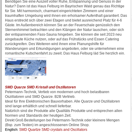
Benötigen Sie eine Auszeit voller Ruhe, Entspannung und Genuss in der
Natur? Dann ist das Haus Felburg im Bayrischen Wald genau das Richtige
für Sie. Mit harmonisch, charmant eingerichteten Zimmern und einer
traumhaften Umgebung wird ihnen ein erholsamer Aufenthalt garantiert. Das
Haus erstreckt sich über zwei Etagen und bietet ausreichend Platz für 4-6
Gäste. Im Außenbereich können Sie an der Feuerschale genüsslich den
Sternenhimmel betrachten und den Klängen der Natur lauschen, oder sich
der entspannenden Fass-Sauna hingeben. Sie können die seit 2023 neu
eingebaute Küche nutzen, oder auf das Frühstücks und Essen Catering
zurückgreifen. Des Weiteren wird ihnen eine Planungshilfe für
Wanderungen und Erkundigungen angeboten, oder sie unternehmen eine
romantische Kutschenfahrt zu zweit. Das Haus Felburg läd Sie herzlich ein.
SMD Quarze SMD Kristall und Oszillatoren
Petermann-Technik, Vertieb von modernen und hoch belastbaren
Oszillatoren und SMD Quarze. B2B Vertrieb.
Ideal für Ihre Elektronischen Bauvorhaben. Alle Quarze und Oszillatoren
sind lange erhältlich und schnell lieferbar.
Natürlich sind die Produkte alle Qualitäts Produkte und entsprechen allen
Normen und Standards der heutigen Zeit.
Direkt Groß Bestellungen bei Petermann-Technik oder kleinere Mengen
(Bsp. zum Testen) im angeschlossenen Online Shop.
English
:
SMD Quartze SMD crystals and Oscillators