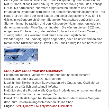
Benötigen Sie eine Auszeit voller Ruhe, Entspannung und Genuss in der
Natur? Dann ist das Haus Felburg im Bayrischen Wald genau das Richtige
für Sie. Mit harmonisch, charmant eingerichteten Zimmern und einer
traumhaften Umgebung wird ihnen ein erholsamer Aufenthalt garantiert. Das
Haus erstreckt sich über zwei Etagen und bietet ausreichend Platz für 4-6
Gäste. Im Außenbereich können Sie an der Feuerschale genüsslich den
Sternenhimmel betrachten und den Klängen der Natur lauschen, oder sich
der entspannenden Fass-Sauna hingeben. Sie können die seit 2023 neu
eingebaute Küche nutzen, oder auf das Frühstücks und Essen Catering
zurückgreifen. Des Weiteren wird ihnen eine Planungshilfe für
Wanderungen und Erkundigungen angeboten, oder sie unternehmen eine
romantische Kutschenfahrt zu zweit. Das Haus Felburg läd Sie herzlich ein.
SMD Quarze SMD Kristall und Oszillatoren
Petermann-Technik, Vertieb von modernen und hoch belastbaren
Oszillatoren und SMD Quarze. B2B Vertrieb.
Ideal für Ihre Elektronischen Bauvorhaben. Alle Quarze und Oszillatoren
sind lange erhältlich und schnell lieferbar.
Natürlich sind die Produkte alle Qualitäts Produkte und entsprechen allen
Normen und Standards der heutigen Zeit.
Direkt Groß Bestellungen bei Petermann-Technik oder kleinere Mengen
(Bsp. zum Testen) im angeschlossenen Online Shop.
English
:
SMD Quartze SMD crystals and Oscillators