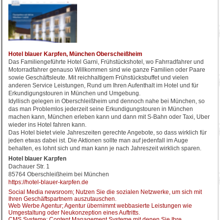
Hotel blauer Karpfen, München Oberscheißheim
Das Familiengeführte Hotel Garni, Frühstückshotel, wo Fahrradfahrer und
Motorradfahrer genauso Willkommen sind wie ganze Familien oder Paare
sowie Geschäftsleute. Mit reichhaltigem Frühstücksbuffet und vielen
anderen Service Leistungen, Rund um Ihren Aufenthalt im Hotel und für
Erkundigungstouren in München und Umgebung.
Idyllisch gelegen in Oberschleißheim und dennoch nahe bei München, so
das man Problemlos jederzeit seine Erkundigungstouren in München
machen kann, München erleben kann und dann mit S-Bahn oder Taxi, Uber
wieder ins Hotel fahren kann.
Das Hotel bietet viele Jahreszeiten gerechte Angebote, so dass wirklich für
jeden etwas dabei ist. Die Aktionen sollte man auf jedenfall im Auge
behalten, es lohnt sich und man kann je nach Jahreszeit wirklich sparen.
Hotel blauer Karpfen
Dachauer Str. 1
85764 Oberschleißheim bei München
https://hotel-blauer-karpfen.de
Social Media newsroom; Nutzen Sie die sozialen Netzwerke, um sich mit
Ihren Geschäftspartnern auszutauschen.
Web Werbe Agentur; Agentur übernimmt webbasierte Leistungen wie
Umgestaltung oder Neukonzeption eines Auftritts.
CMS Systeme; Content Management Systeme mit denen Sie Ihre